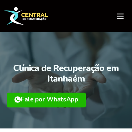
Página Inicial
Sobre nós
Clínica de Recuperação em
Itanhaém
Fale por WhatsApp