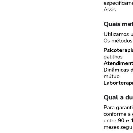
especificame
Assis.
Quais met
Utilizamos 
Os métodos 
Psicoterap
gatilhos.
Atendimento
Dinâmicas d
mútuo.
Laborterapi
Qual a du
Para garanti
conforme a 
entre
90 e 
meses segui