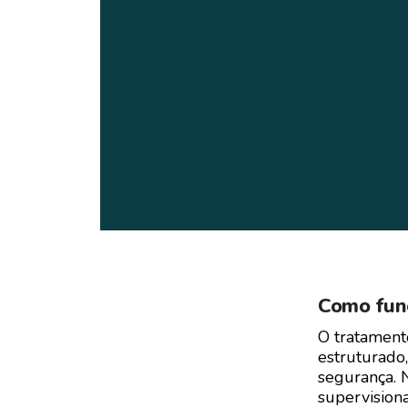
Como func
O tratamen
estruturado
segurança. 
supervisiona