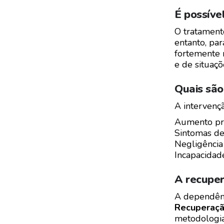
É possíve
O tratamento
entanto, pa
fortemente 
e de situaç
Quais são
A intervençã
Aumento prog
Sintomas de 
Negligência 
Incapacidad
A recuper
A dependênc
Recuperaçã
metodologia 