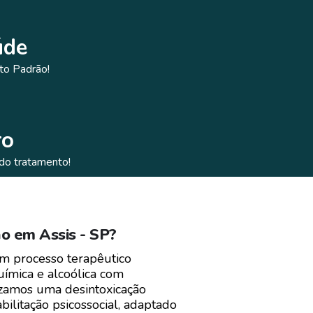
úde
to Padrão!
ro
do tratamento!
o em Assis - SP?
m processo terapêutico
uímica e alcoólica com
izamos uma desintoxicação
ilitação psicossocial, adaptado