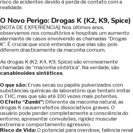
risco de acidentes devido à perda de contato com a
realidade.
O Novo Perigo: Drogas K (K2, K9, Spice)
[NOTA DE EXPERIÊNCIA]: Nos últimos anos,
observamos nos consultórios e hospitais um aumento
alarmante de casos envolvendo as chamadas “Drogas
K”. É crucial que você entenda o que elas são, pois
diferem drasticamente da maconha comum.
As drogas K (K2, K4, K9, Spice) são erroneamente
chamadas de “maconha sintética”. Na verdade, são
canabinoides sintéticos
.
O que são:
Ervas secas ou papéis pulverizados com
substâncias químicas de laboratório que tentam imitar
o THC, mas que são até 100 vezes mais potentes.
O Efeito “Zumbi”:
Diferente da maconha natural, as
drogas K causam efeitos dissociativos graves. O
usuário pode perder completamente a consciência do
entorno, apresentar convulsões, rigidez muscular
extrema e comportamento agressivo.
Risco de Vida:
O potencial para overdose, falência renal