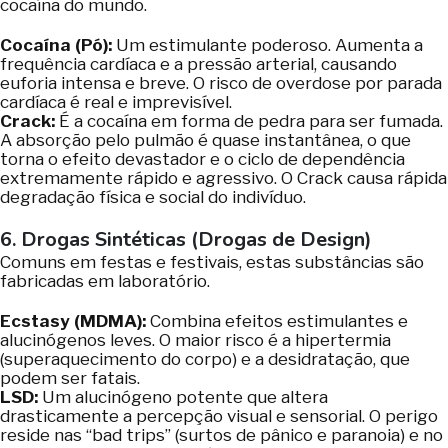
cocaína do mundo.
Cocaína (Pó):
Um estimulante poderoso. Aumenta a
frequência cardíaca e a pressão arterial, causando
euforia intensa e breve. O risco de overdose por parada
cardíaca é real e imprevisível.
Crack:
É a cocaína em forma de pedra para ser fumada.
A absorção pelo pulmão é quase instantânea, o que
torna o efeito devastador e o ciclo de dependência
extremamente rápido e agressivo. O Crack causa rápida
degradação física e social do indivíduo.
6. Drogas Sintéticas (Drogas de Design)
Comuns em festas e festivais, estas substâncias são
fabricadas em laboratório.
Ecstasy (MDMA):
Combina efeitos estimulantes e
alucinógenos leves. O maior risco é a hipertermia
(superaquecimento do corpo) e a desidratação, que
podem ser fatais.
LSD:
Um alucinógeno potente que altera
drasticamente a percepção visual e sensorial. O perigo
reside nas “bad trips” (surtos de pânico e paranoia) e no