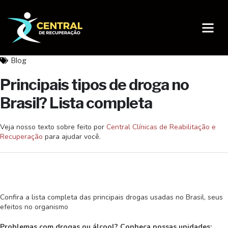
Página Inicial
Sobre nós
Blog
Principais tipos de droga no
Brasil? Lista completa
Veja nosso texto sobre
feito por
Central Clínicas de Reabilitação e
Recuperação
para ajudar você.
Confira a lista completa das principais drogas usadas no Brasil, seus
efeitos no organismo
Problemas com drogas ou álcool? Conheça nossas unidades: