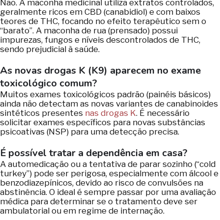
Não. A maconha medicinal utiliza extratos controlados,
geralmente ricos em CBD (canabidiol) e com baixos
teores de THC, focando no efeito terapêutico sem o
“barato”. A maconha de rua (prensado) possui
impurezas, fungos e níveis descontrolados de THC,
sendo prejudicial à saúde.
As novas drogas K (K9) aparecem no exame
toxicológico comum?
Muitos exames toxicológicos padrão (painéis básicos)
ainda não detectam as novas variantes de canabinoides
sintéticos presentes
nas drogas K
. É necessário
solicitar exames específicos para novas substâncias
psicoativas (NSP) para uma detecção precisa.
É possível tratar a dependência em casa?
A automedicação ou a tentativa de parar sozinho (“cold
turkey”) pode ser perigosa, especialmente com álcool e
benzodiazepínicos, devido ao risco de convulsões na
abstinência. O ideal é sempre passar por uma avaliação
médica para determinar se o tratamento deve ser
ambulatorial ou em regime de internação.