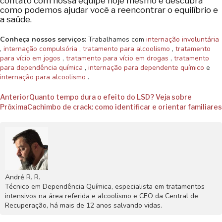
contato com nossa equipe hoje mesmo e descubra
como podemos ajudar você a reencontrar o equilíbrio e
a saúde.
Conheça nossos serviços:
Trabalhamos com
internação involuntária
,
internação compulsória
,
tratamento para alcoolismo
,
tratamento
para vício em jogos
,
tratamento para vício em drogas
,
tratamento
para dependência química
,
internação para dependente químico
e
internação para alcoolismo
.
Anterior
Quanto tempo dura o efeito do LSD? Veja sobre
Próxima
Cachimbo de crack: como identificar e orientar familiares
André R. R.
Técnico em Dependência Química, especialista em tratamentos
intensivos na área referida e alcoolismo e CEO da Central de
Recuperação, há mais de 12 anos salvando vidas.