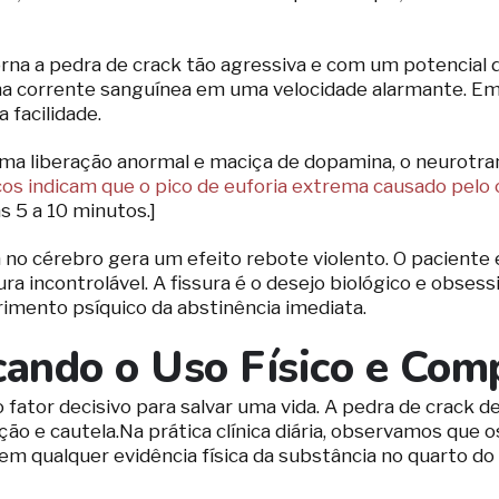
na a pedra de crack tão agressiva e com um potencial d
na corrente sanguínea em uma velocidade alarmante. Em 
facilidade.
uma liberação anormal e maciça de dopamina, o neurotr
os indicam que o pico de euforia extrema causado pelo 
 5 a 10 minutos.]
a no cérebro gera um efeito rebote violento. O pacient
ra incontrolável. A fissura é o desejo biológico e obse
frimento psíquico da abstinência imediata.
ficando o Uso Físico e Co
o fator decisivo para salvar uma vida. A pedra de crack 
ção e cautela.
Na prática clínica diária, observamos qu
qualquer evidência física da substância no quarto do 