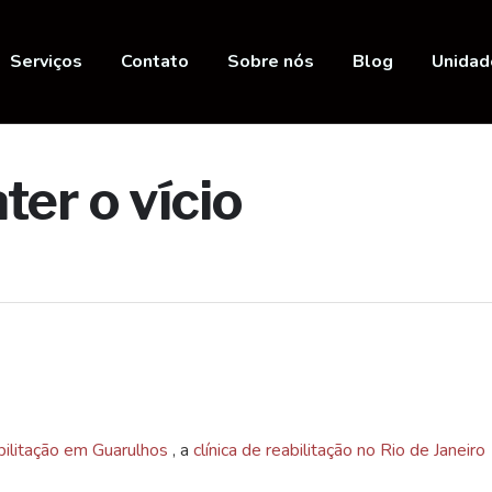
Serviços
Contato
Sobre nós
Blog
Unidad
ter o vício
abilitação em Guarulhos
, a
clínica de reabilitação no Rio de Janeiro