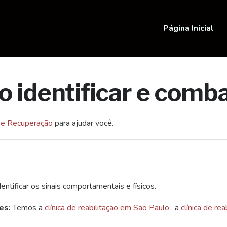
Página Inicial
 identificar e comba
ão e Recuperação
para ajudar você.
tificar os sinais comportamentais e físicos.
es:
Temos a
clínica de reabilitação em São Paulo
, a
clínica de re