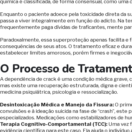
química é classificada, de forma consensual, como uma d
Enquanto o paciente adoece pela toxicidade direta da 
passa a viver integralmente em função do adicto. Na te
frequentemente paga dívidas de traficantes, mente pa
Paradoxalmente, essa superproteção apenas facilita e f
consequências de seus atos. O tratamento eficaz e dur
estabelecer limites amorosos, porém firmes e inegociáve
O Processo de Tratament
A dependência de crack é uma condição médica grave, cr
mas existe uma recuperação estruturada, digna e cient
medicina psiquiátrica, psicologia e ressocialização.
Desintoxicação Médica e Manejo da Fissura:
O prime
convulsões e à ideação suicida na fase de “crash”, es
especializados. Medicações como estabilizadores de humo
Terapia Cognitivo-Comportamental (TCC):
Uma vez fi
evidência científica para este caso. Ela ajuda o indivídu