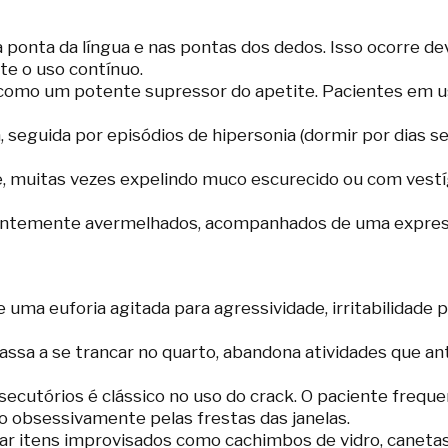
a ponta da língua e nas pontas dos dedos. Isso ocorre 
e o uso contínuo.
como um potente supressor do apetite. Pacientes em u
, seguida por episódios de hipersonia (dormir por dias s
, muitas vezes expelindo muco escurecido ou com vestíg
tantemente avermelhados, acompanhados de uma expressã
e uma euforia agitada para agressividade, irritabilidad
assa a se trancar no quarto, abandona atividades que an
ecutórios é clássico no uso do crack. O paciente frequ
do obsessivamente pelas frestas das janelas.
 itens improvisados como cachimbos de vidro, canetas 