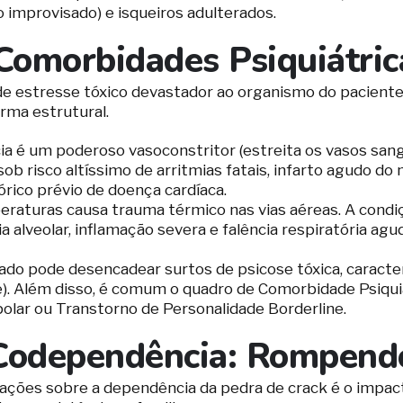
 improvisado) e isqueiros adulterados.
Comorbidades Psiquiátric
e estresse tóxico devastador ao organismo do paciente
orma estrutural.
a é um poderoso vasoconstritor (estreita os vasos sangu
e sob risco altíssimo de arritmias fatais, infarto agudo d
rico prévio de doença cardíaca.
eraturas causa trauma térmico nas vias aéreas. A condi
a alveolar, inflamação severa e falência respiratória ag
o pode desencadear surtos de psicose tóxica, caracteriz
e). Além disso, é comum o quadro de Comorbidade Psiqui
lar ou Transtorno de Personalidade Borderline.
 Codependência: Rompendo
ões sobre a dependência da pedra de crack é o impacto