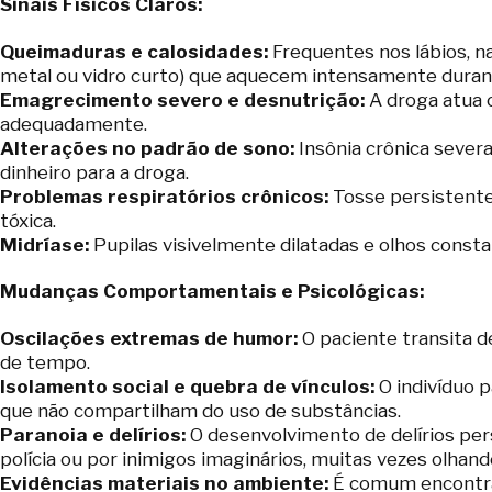
Sinais Físicos Claros:
Queimaduras e calosidades:
Frequentes nos lábios, n
metal ou vidro curto) que aquecem intensamente durant
Emagrecimento severo e desnutrição:
A droga atua 
adequadamente.
Alterações no padrão de sono:
Insônia crônica severa
dinheiro para a droga.
Problemas respiratórios crônicos:
Tosse persistente
tóxica.
Midríase:
Pupilas visivelmente dilatadas e olhos cons
Mudanças Comportamentais e Psicológicas:
Oscilações extremas de humor:
O paciente transita d
de tempo.
Isolamento social e quebra de vínculos:
O indivíduo p
que não compartilham do uso de substâncias.
Paranoia e delírios:
O desenvolvimento de delírios pers
polícia ou por inimigos imaginários, muitas vezes olhan
Evidências materiais no ambiente:
É comum encontrar