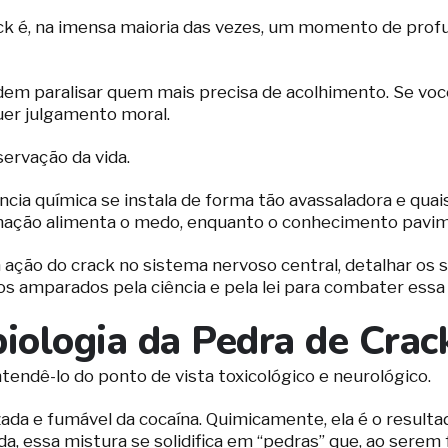
 é, na imensa maioria das vezes, um momento de profun
em paralisar quem mais precisa de acolhimento. Se voc
uer julgamento moral.
servação da vida.
a química se instala de forma tão avassaladora e quais
mação alimenta o medo, enquanto o conhecimento pavime
ão do crack no sistema nervoso central, detalhar os sina
s amparados pela ciência e pela lei para combater essa
iologia da Pedra de Crac
ndê-lo do ponto de vista toxicológico e neurológico.
zada e fumável da cocaína. Quimicamente, ela é o result
da, essa mistura se solidifica em “pedras” que, ao sere