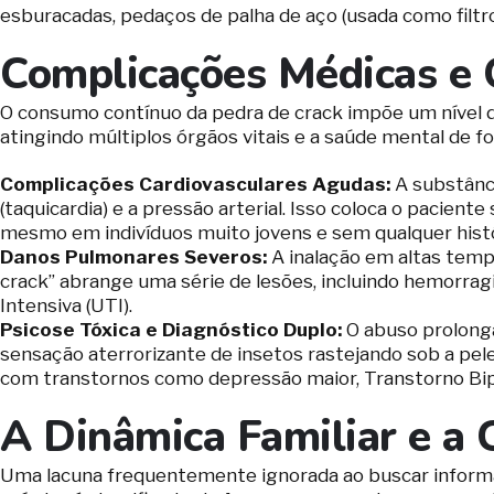
esburacadas, pedaços de palha de aço (usada como filtro
Complicações Médicas e 
O consumo contínuo da pedra de crack impõe um nível d
atingindo múltiplos órgãos vitais e a saúde mental de f
Complicações Cardiovasculares Agudas:
A substânci
(taquicardia) e a pressão arterial. Isso coloca o pacient
mesmo em indivíduos muito jovens e sem qualquer histó
Danos Pulmonares Severos:
A inalação em altas temp
crack” abrange uma série de lesões, incluindo hemorragi
Intensiva (UTI).
Psicose Tóxica e Diagnóstico Duplo:
O abuso prolongad
sensação aterrorizante de insetos rastejando sob a pel
com transtornos como depressão maior, Transtorno Bipo
A Dinâmica Familiar e a
Uma lacuna frequentemente ignorada ao buscar informaç