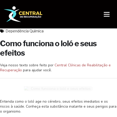
Página Inicial
Sobre nós
Dependência Química
Como funciona o loló e seus
efeitos
Veja nosso texto sobre
feito por
Central Clínicas de Reabilitação e
Recuperação
para ajudar você.
Entenda como o loló age no cérebro, seus efeitos imediatos e os
riscos à saúde. Conheça esta substância inalante e seus perigos para
o organismo.